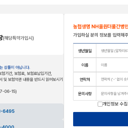
농협생명 NH올원더풀간병
180일 한도 담보 대비 5% 수
가입하실 분의 정보를 입력해주
장
181~365일 간병인사
(해당특약가입시)
생년월일
이름
는 상품이 아닙니다.
보험기간, 보험료, 보험료납입기간,
서 및 보험약관 내용을 반드시 읽어보시기
연락처
-06-15)
문의사항
개인정보 수집
3-6495
4-4000