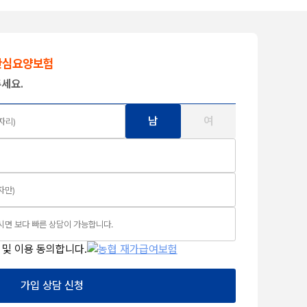
안심요양보험
준의 보험료로
장기요
세요.
용일수 확대
방문
(해당특약가입시)
남
여
 및 이용 동의합니다.
가입 상담 신청