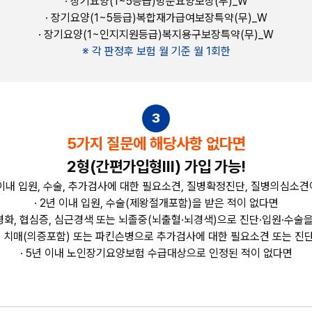
· 장기요양(1~5등급)방문요양보장(무)_W
· 장기요양(1~5등급)복합재가급여보장특약(무)_W
· 장기요양(1~인지지원등급)복지용구보장특약(무)_W
※ 각 판정후 보험 월 기준 월 1회한
3
5가지 질문에 해당사항 없다면
2형(간편가입형Ⅲ) 가입 가능!
 이내 입원, 수술, 추가검사에 대한 필요소견, 질병확정진단, 질병의심소
· 2년 이내 입원, 수술(제왕절개포함)을 받은 적이 없다면
 간경화, 협심증, 심근경색 또는 뇌졸중(뇌출혈·뇌경색)으로 진단·입원·수술
또는 치매(의증포함) 또는 파킨슨병으로 추가검사에 대한 필요소견 또는 진
· 5년 이내 노인장기요양보험 수급대상으로 인정된 적이 없다면